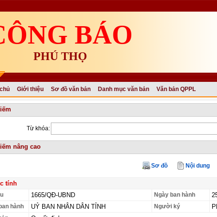
CÔNG BÁO
PHÚ THỌ
 chủ
Giới thiệu
Sơ đồ văn bản
Danh mục văn bản
Văn bản QPPL
kiếm
Từ khóa:
iếm nâng cao
Sơ đồ
Nội dung
c tính
ệu
1665/QĐ-UBND
Ngày ban hành
2
ban hành
UỶ BAN NHÂN DÂN TỈNH
Người ký
P