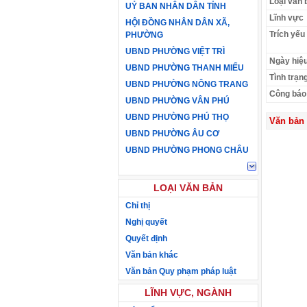
Loại văn 
UỶ BAN NHÂN DÂN TỈNH
Lĩnh vực
HỘI ĐỒNG NHÂN DÂN XÃ,
Trích yếu
PHƯỜNG
UBND PHƯỜNG VIỆT TRÌ
Ngày hiệu
UBND PHƯỜNG THANH MIẾU
Tình trạn
UBND PHƯỜNG NÔNG TRANG
Công báo
UBND PHƯỜNG VÂN PHÚ
UBND PHƯỜNG PHÚ THỌ
Văn bản 
UBND PHƯỜNG ÂU CƠ
UBND PHƯỜNG PHONG CHÂU
LOẠI VĂN BẢN
Chỉ thị
Nghị quyết
Quyết định
Văn bản khác
Văn bản Quy phạm pháp luật
LĨNH VỰC, NGÀNH