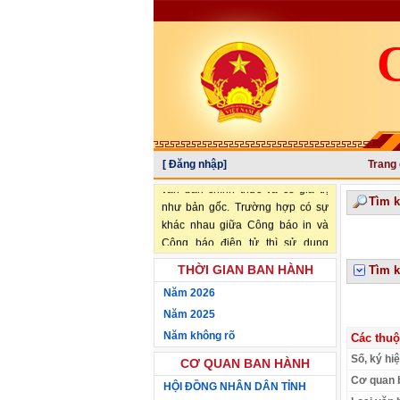
[ Đăng nhập]
Trang
"Văn bản đăng trên Công báo là
văn bản chính thức và có giá trị
Tìm 
như bản gốc. Trường hợp có sự
khác nhau giữa Công báo in và
Công báo điện tử thì sử dụng
Công báo in làm căn cứ chính
THỜI GIAN BAN HÀNH
Tìm k
thức." (trích Nghị định số
Năm 2026
34/2016/NĐ-CP ngày 14/05/2016
của Chính phủ)
Năm 2025
Năm không rõ
Các thuộ
Số, ký hi
CƠ QUAN BAN HÀNH
Cơ quan 
HỘI ĐỒNG NHÂN DÂN TỈNH