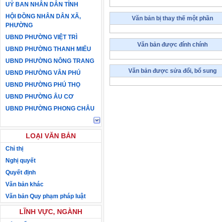
UỶ BAN NHÂN DÂN TỈNH
HỘI ĐỒNG NHÂN DÂN XÃ,
Văn bản bị thay thế một phần
PHƯỜNG
UBND PHƯỜNG VIỆT TRÌ
Văn bản được đính chính
UBND PHƯỜNG THANH MIẾU
UBND PHƯỜNG NÔNG TRANG
Văn bản được sửa đổi, bổ sung
UBND PHƯỜNG VÂN PHÚ
UBND PHƯỜNG PHÚ THỌ
UBND PHƯỜNG ÂU CƠ
UBND PHƯỜNG PHONG CHÂU
LOẠI VĂN BẢN
Chỉ thị
Nghị quyết
Quyết định
Văn bản khác
Văn bản Quy phạm pháp luật
LĨNH VỰC, NGÀNH