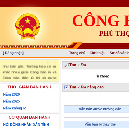
CÔNG 
PHÚ TH
[ Đăng nhập]
Trang chủ
Giới thiệu
Sơ đồ văn 
"Văn bản đăng trên Công báo là
văn bản chính thức và có giá trị
Tìm kiếm
như bản gốc. Trường hợp có sự
khác nhau giữa Công báo in và
Từ khóa:
Công báo điện tử thì sử dụng
Công báo in làm căn cứ chính
THỜI GIAN BAN HÀNH
Tìm kiếm nâng cao
thức." (trích Nghị định số
34/2016/NĐ-CP ngày 14/05/2016
Năm 2026
của Chính phủ)
Năm 2025
Năm không rõ
Văn bản được hướng dẫn
CƠ QUAN BAN HÀNH
Văn bản bị thay thế
HỘI ĐỒNG NHÂN DÂN TỈNH