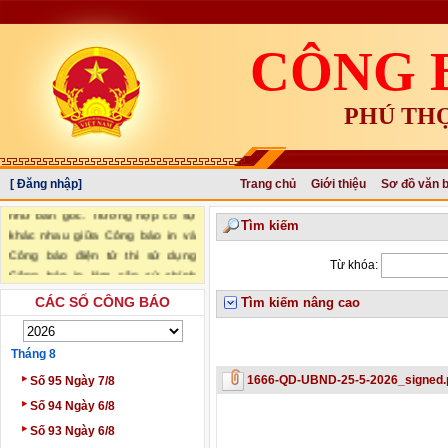
CÔNG 
PHÚ TH
"Văn bản đăng trên Công báo là
[ Đăng nhập]
Trang chủ
Giới thiệu
Sơ đồ văn 
văn bản chính thức và có giá trị
như bản gốc. Trường hợp có sự
Tìm kiếm
khác nhau giữa Công báo in và
Công báo điện tử thì sử dụng
Từ khóa:
Công báo in làm căn cứ chính
thức." (trích Nghị định số
CÁC SỐ CÔNG BÁO
Tìm kiếm nâng cao
34/2016/NĐ-CP ngày 14/05/2016
của Chính phủ)
Tháng 8
‣
1666-QD-UBND-25-5-2026_signed.
Số 95 Ngày 7/8
‣
Số 94 Ngày 6/8
‣
Số 93 Ngày 6/8