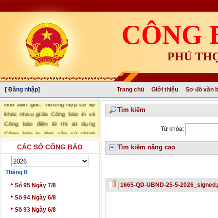
CÔNG 
PHÚ TH
"Văn bản đăng trên Công báo là
[ Đăng nhập]
Trang chủ
Giới thiệu
Sơ đồ văn 
văn bản chính thức và có giá trị
như bản gốc. Trường hợp có sự
Tìm kiếm
khác nhau giữa Công báo in và
Công báo điện tử thì sử dụng
Từ khóa:
Công báo in làm căn cứ chính
thức." (trích Nghị định số
CÁC SỐ CÔNG BÁO
Tìm kiếm nâng cao
34/2016/NĐ-CP ngày 14/05/2016
của Chính phủ)
Tháng 8
‣
1665-QD-UBND-25-5-2026_signed.
Số 95 Ngày 7/8
‣
Số 94 Ngày 6/8
‣
Số 93 Ngày 6/8