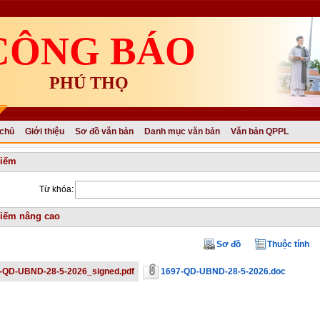
CÔNG BÁO
PHÚ THỌ
 chủ
Giới thiệu
Sơ đồ văn bản
Danh mục văn bản
Văn bản QPPL
kiếm
Từ khóa:
iếm nâng cao
Sơ đồ
Thuộc tính
-QD-UBND-28-5-2026_signed.pdf
1697-QD-UBND-28-5-2026.doc