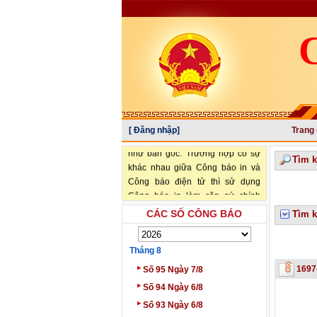
"Văn bản đăng trên Công báo là
[ Đăng nhập]
Trang
văn bản chính thức và có giá trị
như bản gốc. Trường hợp có sự
Tìm 
khác nhau giữa Công báo in và
Công báo điện tử thì sử dụng
Công báo in làm căn cứ chính
thức." (trích Nghị định số
CÁC SỐ CÔNG BÁO
Tìm k
34/2016/NĐ-CP ngày 14/05/2016
của Chính phủ)
Tháng 8
‣
1697
Số 95 Ngày 7/8
‣
Số 94 Ngày 6/8
‣
Số 93 Ngày 6/8