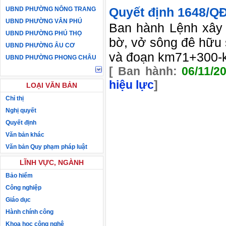
Quyết định
1648/Q
UBND PHƯỜNG NÔNG TRANG
UBND PHƯỜNG VÂN PHÚ
Ban hành Lệnh xây 
UBND PHƯỜNG PHÚ THỌ
bờ, vở sông đê hữu
UBND PHƯỜNG ÂU CƠ
và đoạn km71+300-k
UBND PHƯỜNG PHONG CHÂU
[ Ban hành:
06/11/2
hiệu lực
]
LOẠI VĂN BẢN
Chỉ thị
Nghị quyết
Quyết định
Văn bản khác
Văn bản Quy phạm pháp luật
LĨNH VỰC, NGÀNH
Bảo hiểm
Công nghiệp
Giáo dục
Hành chính công
Khoa học công nghệ