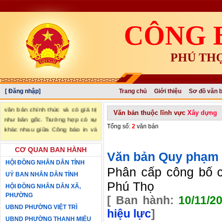
CÔNG 
PHÚ TH
[ Đăng nhập]
Trang chủ
Giới thiệu
Sơ đồ văn 
"Văn bản đăng trên Công báo là
văn bản chính thức và có giá trị
Văn bản thuộc lĩnh vực
Xây dựng
như bản gốc. Trường hợp có sự
Tổng số:
2
văn bản
khác nhau giữa Công báo in và
Công báo điện tử thì sử dụng
Công báo in làm căn cứ chính
CƠ QUAN BAN HÀNH
Văn bản Quy phạm 
thức." (trích Nghị định số
HỘI ĐỒNG NHÂN DÂN TỈNH
34/2016/NĐ-CP ngày 14/05/2016
Phân cấp công bố cá
UỶ BAN NHÂN DÂN TỈNH
của Chính phủ)
Phú Thọ
HỘI ĐỒNG NHÂN DÂN XÃ,
PHƯỜNG
[ Ban hành:
10/11/2
UBND PHƯỜNG VIỆT TRÌ
hiệu lực
]
UBND PHƯỜNG THANH MIẾU