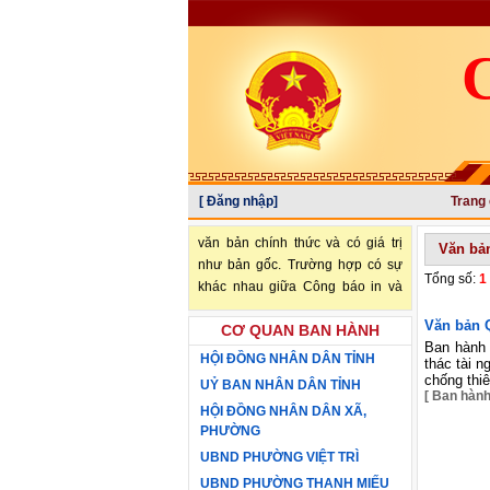
[ Đăng nhập]
Trang
"Văn bản đăng trên Công báo là
văn bản chính thức và có giá trị
Văn bả
như bản gốc. Trường hợp có sự
Tổng số:
1
khác nhau giữa Công báo in và
Công báo điện tử thì sử dụng
Văn bản 
Công báo in làm căn cứ chính
CƠ QUAN BAN HÀNH
Ban hành 
thức." (trích Nghị định số
HỘI ĐỒNG NHÂN DÂN TỈNH
thác tài n
34/2016/NĐ-CP ngày 14/05/2016
chống thiê
UỶ BAN NHÂN DÂN TỈNH
của Chính phủ)
[ Ban hàn
HỘI ĐỒNG NHÂN DÂN XÃ,
PHƯỜNG
UBND PHƯỜNG VIỆT TRÌ
UBND PHƯỜNG THANH MIẾU