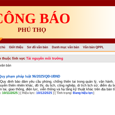
CÔNG BÁO
PHÚ THỌ
 chủ
Giới thiệu
Sơ đồ văn bản
Danh mục văn bản
Văn bản QPPL
n thuộc lĩnh vực
Tài nguyên môi trường
văn bản
Quy phạm pháp luật
96/2025/QĐ-UBND
Quy định bảo đảm yêu cầu phòng, chống thiên tai trong quản lý, vận hành,
guyên thiên nhiên khác, đô thị, du lịch, công nghiệp, di tích lịch sử; điểm du
n tai, giao thông, điện lực, viễn thông và hạ tầng kỹ thuật khác trên địa bàn 
h:
10/11/2025
] [ Hiệu lực:
10/12/2025
]
[ Tình trạng:
Đang hiệu lực
]