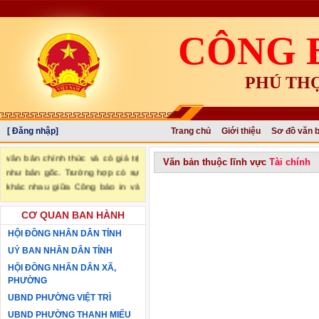
CÔNG 
PHÚ TH
[ Đăng nhập]
Trang chủ
Giới thiệu
Sơ đồ văn 
"Văn bản đăng trên Công báo là
văn bản chính thức và có giá trị
Văn bản thuộc lĩnh vực
Tài chính
như bản gốc. Trường hợp có sự
khác nhau giữa Công báo in và
Công báo điện tử thì sử dụng
Công báo in làm căn cứ chính
CƠ QUAN BAN HÀNH
thức." (trích Nghị định số
HỘI ĐỒNG NHÂN DÂN TỈNH
34/2016/NĐ-CP ngày 14/05/2016
UỶ BAN NHÂN DÂN TỈNH
của Chính phủ)
HỘI ĐỒNG NHÂN DÂN XÃ,
PHƯỜNG
UBND PHƯỜNG VIỆT TRÌ
UBND PHƯỜNG THANH MIẾU