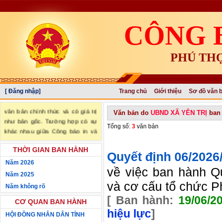
CÔNG 
PHÚ TH
[ Đăng nhập]
Trang chủ
Giới thiệu
Sơ đồ văn 
"Văn bản đăng trên Công báo là
văn bản chính thức và có giá trị
Văn bản do
UBND XÃ YÊN TRỊ
ban
như bản gốc. Trường hợp có sự
Tổng số:
3
văn bản
khác nhau giữa Công báo in và
Công báo điện tử thì sử dụng
THỜI GIAN BAN HÀNH
Công báo in làm căn cứ chính
Quyết định
06/202
thức." (trích Nghị định số
Năm 2026
về việc ban hành Qu
34/2016/NĐ-CP ngày 14/05/2016
Năm 2025
của Chính phủ)
và cơ cấu tổ chức P
Năm không rõ
[ Ban hành:
19/06/2
CƠ QUAN BAN HÀNH
hiệu lực
]
HỘI ĐỒNG NHÂN DÂN TỈNH