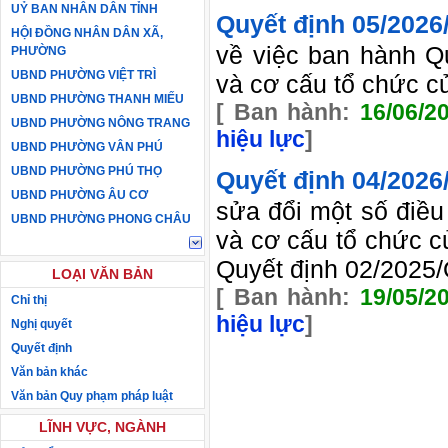
UỶ BAN NHÂN DÂN TỈNH
Quyết định
05/202
HỘI ĐỒNG NHÂN DÂN XÃ,
về việc ban hành Qu
PHƯỜNG
UBND PHƯỜNG VIỆT TRÌ
và cơ cấu tổ chức 
UBND PHƯỜNG THANH MIẾU
[ Ban hành:
16/06/2
UBND PHƯỜNG NÔNG TRANG
hiệu lực
]
UBND PHƯỜNG VÂN PHÚ
UBND PHƯỜNG PHÚ THỌ
Quyết định
04/202
UBND PHƯỜNG ÂU CƠ
sửa đổi một số điề
UBND PHƯỜNG PHONG CHÂU
và cơ cấu tổ chức c
Quyết định 02/2025
LOẠI VĂN BẢN
[ Ban hành:
19/05/2
Chỉ thị
hiệu lực
]
Nghị quyết
Quyết định
Văn bản khác
Văn bản Quy phạm pháp luật
LĨNH VỰC, NGÀNH