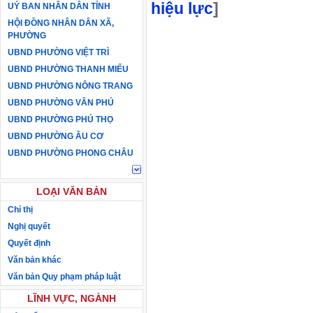
hiệu lực
]
UỶ BAN NHÂN DÂN TỈNH
HỘI ĐỒNG NHÂN DÂN XÃ,
PHƯỜNG
UBND PHƯỜNG VIỆT TRÌ
UBND PHƯỜNG THANH MIẾU
UBND PHƯỜNG NÔNG TRANG
UBND PHƯỜNG VÂN PHÚ
UBND PHƯỜNG PHÚ THỌ
UBND PHƯỜNG ÂU CƠ
UBND PHƯỜNG PHONG CHÂU
LOẠI VĂN BẢN
Chỉ thị
Nghị quyết
Quyết định
Văn bản khác
Văn bản Quy phạm pháp luật
LĨNH VỰC, NGÀNH