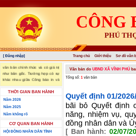
CÔNG 
PHÚ TH
[ Đăng nhập]
Trang chủ
Giới thiệu
Sơ đồ văn 
"Văn bản đăng trên Công báo là
văn bản chính thức và có giá trị
Văn bản do
UBND XÃ VĨNH PHÚ
ba
như bản gốc. Trường hợp có sự
Tổng số:
1
văn bản
khác nhau giữa Công báo in và
Công báo điện tử thì sử dụng
Công báo in làm căn cứ chính
THỜI GIAN BAN HÀNH
Quyết định
01/202
thức." (trích Nghị định số
Năm 2026
34/2016/NĐ-CP ngày 14/05/2016
bãi bỏ Quyết định 
Năm 2025
của Chính phủ)
năng, nhiệm vụ, qu
Năm không rõ
đồng nhân dân và Ủy
CƠ QUAN BAN HÀNH
[ Ban hành:
02/07/2
HỘI ĐỒNG NHÂN DÂN TỈNH