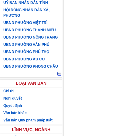
UỶ BAN NHÂN DÂN TỈNH
HỘI ĐỒNG NHÂN DÂN XÃ,
PHƯỜNG
UBND PHƯỜNG VIỆT TRÌ
UBND PHƯỜNG THANH MIẾU
UBND PHƯỜNG NÔNG TRANG
UBND PHƯỜNG VÂN PHÚ
UBND PHƯỜNG PHÚ THỌ
UBND PHƯỜNG ÂU CƠ
UBND PHƯỜNG PHONG CHÂU
LOẠI VĂN BẢN
Chỉ thị
Nghị quyết
Quyết định
Văn bản khác
Văn bản Quy phạm pháp luật
LĨNH VỰC, NGÀNH