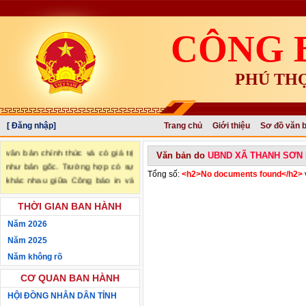
CÔNG 
PHÚ TH
[ Đăng nhập]
Trang chủ
Giới thiệu
Sơ đồ văn 
"Văn bản đăng trên Công báo là
văn bản chính thức và có giá trị
Văn bản do
UBND XÃ THANH SƠN
như bản gốc. Trường hợp có sự
Tổng số:
<h2>No documents found</h2>
khác nhau giữa Công báo in và
Công báo điện tử thì sử dụng
Công báo in làm căn cứ chính
THỜI GIAN BAN HÀNH
thức." (trích Nghị định số
Năm 2026
34/2016/NĐ-CP ngày 14/05/2016
Năm 2025
của Chính phủ)
Năm không rõ
CƠ QUAN BAN HÀNH
HỘI ĐỒNG NHÂN DÂN TỈNH