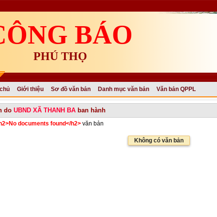
CÔNG BÁO
PHÚ THỌ
 chủ
Giới thiệu
Sơ đồ văn bản
Danh mục văn bản
Văn bản QPPL
n do
UBND XÃ THANH BA
ban hành
h2>No documents found</h2>
văn bản
Không có văn bản