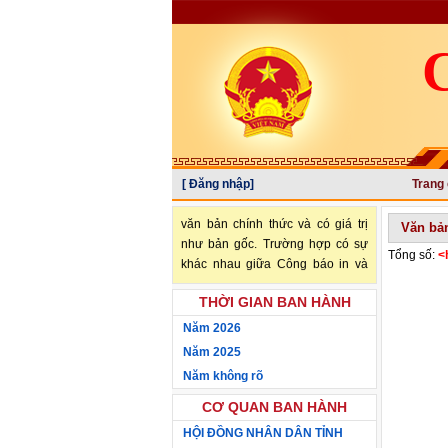
[ Đăng nhập]
Trang
"Văn bản đăng trên Công báo là
văn bản chính thức và có giá trị
Văn bả
như bản gốc. Trường hợp có sự
Tổng số:
<
khác nhau giữa Công báo in và
Công báo điện tử thì sử dụng
THỜI GIAN BAN HÀNH
Công báo in làm căn cứ chính
thức." (trích Nghị định số
Năm 2026
34/2016/NĐ-CP ngày 14/05/2016
Năm 2025
của Chính phủ)
Năm không rõ
CƠ QUAN BAN HÀNH
HỘI ĐỒNG NHÂN DÂN TỈNH