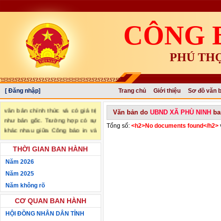
CÔNG 
PHÚ TH
[ Đăng nhập]
Trang chủ
Giới thiệu
Sơ đồ văn 
"Văn bản đăng trên Công báo là
văn bản chính thức và có giá trị
Văn bản do
UBND XÃ PHÙ NINH
ba
như bản gốc. Trường hợp có sự
Tổng số:
<h2>No documents found</h2>
khác nhau giữa Công báo in và
Công báo điện tử thì sử dụng
THỜI GIAN BAN HÀNH
Công báo in làm căn cứ chính
thức." (trích Nghị định số
Năm 2026
34/2016/NĐ-CP ngày 14/05/2016
Năm 2025
của Chính phủ)
Năm không rõ
CƠ QUAN BAN HÀNH
HỘI ĐỒNG NHÂN DÂN TỈNH