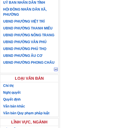
UỶ BAN NHÂN DÂN TỈNH
HỘI ĐỒNG NHÂN DÂN XÃ,
PHƯỜNG
UBND PHƯỜNG VIỆT TRÌ
UBND PHƯỜNG THANH MIẾU
UBND PHƯỜNG NÔNG TRANG
UBND PHƯỜNG VÂN PHÚ
UBND PHƯỜNG PHÚ THỌ
UBND PHƯỜNG ÂU CƠ
UBND PHƯỜNG PHONG CHÂU
LOẠI VĂN BẢN
Chỉ thị
Nghị quyết
Quyết định
Văn bản khác
Văn bản Quy phạm pháp luật
LĨNH VỰC, NGÀNH