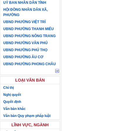
UỶ BAN NHÂN DÂN TỈNH
HỘI ĐỒNG NHÂN DÂN XÃ,
PHƯỜNG
UBND PHƯỜNG VIỆT TRÌ
UBND PHƯỜNG THANH MIẾU
UBND PHƯỜNG NÔNG TRANG
UBND PHƯỜNG VÂN PHÚ
UBND PHƯỜNG PHÚ THỌ
UBND PHƯỜNG ÂU CƠ
UBND PHƯỜNG PHONG CHÂU
LOẠI VĂN BẢN
Chỉ thị
Nghị quyết
Quyết định
Văn bản khác
Văn bản Quy phạm pháp luật
LĨNH VỰC, NGÀNH