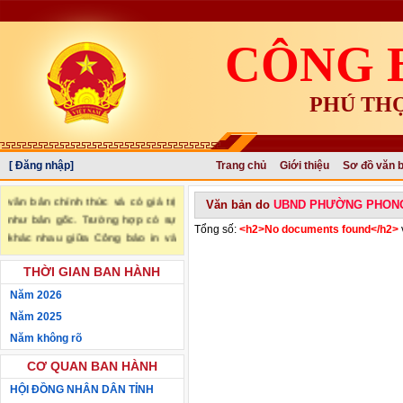
CÔNG 
PHÚ TH
[ Đăng nhập]
Trang chủ
Giới thiệu
Sơ đồ văn 
"Văn bản đăng trên Công báo là
văn bản chính thức và có giá trị
Văn bản do
UBND PHƯỜNG PHON
như bản gốc. Trường hợp có sự
Tổng số:
<h2>No documents found</h2>
khác nhau giữa Công báo in và
Công báo điện tử thì sử dụng
THỜI GIAN BAN HÀNH
Công báo in làm căn cứ chính
thức." (trích Nghị định số
Năm 2026
34/2016/NĐ-CP ngày 14/05/2016
Năm 2025
của Chính phủ)
Năm không rõ
CƠ QUAN BAN HÀNH
HỘI ĐỒNG NHÂN DÂN TỈNH