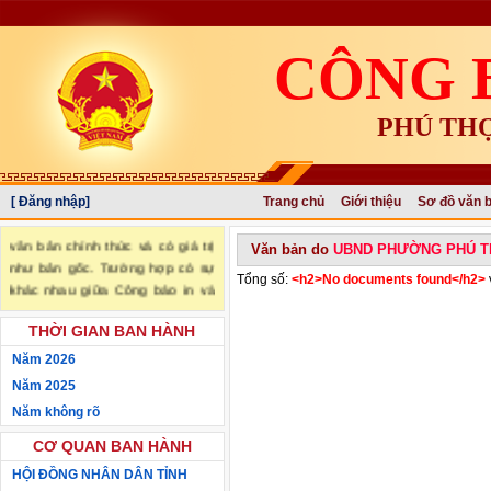
CÔNG 
PHÚ TH
[ Đăng nhập]
Trang chủ
Giới thiệu
Sơ đồ văn 
"Văn bản đăng trên Công báo là
văn bản chính thức và có giá trị
Văn bản do
UBND PHƯỜNG PHÚ 
như bản gốc. Trường hợp có sự
Tổng số:
<h2>No documents found</h2>
khác nhau giữa Công báo in và
Công báo điện tử thì sử dụng
THỜI GIAN BAN HÀNH
Công báo in làm căn cứ chính
thức." (trích Nghị định số
Năm 2026
34/2016/NĐ-CP ngày 14/05/2016
Năm 2025
của Chính phủ)
Năm không rõ
CƠ QUAN BAN HÀNH
HỘI ĐỒNG NHÂN DÂN TỈNH