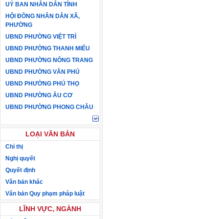
UỶ BAN NHÂN DÂN TỈNH
HỘI ĐỒNG NHÂN DÂN XÃ,
PHƯỜNG
UBND PHƯỜNG VIỆT TRÌ
UBND PHƯỜNG THANH MIẾU
UBND PHƯỜNG NÔNG TRANG
UBND PHƯỜNG VÂN PHÚ
UBND PHƯỜNG PHÚ THỌ
UBND PHƯỜNG ÂU CƠ
UBND PHƯỜNG PHONG CHÂU
LOẠI VĂN BẢN
Chỉ thị
Nghị quyết
Quyết định
Văn bản khác
Văn bản Quy phạm pháp luật
LĨNH VỰC, NGÀNH