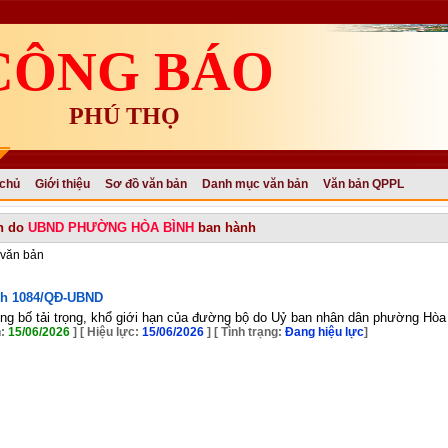
CÔNG BÁO
PHÚ THỌ
 chủ
Giới thiệu
Sơ đồ văn bản
Danh mục văn bản
Văn bản QPPL
n do
UBND PHƯỜNG HÒA BÌNH
ban hành
văn bản
nh
1084/QĐ-UBND
ông bố tải trọng, khổ giới hạn của đường bộ do Uỷ ban nhân dân phường Hòa
h:
15/06/2026
] [ Hiệu lực:
15/06/2026
]
[ Tình trạng:
Đang hiệu lực
]