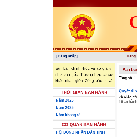
[ Đăng nhập]
Trang
"Văn bản đăng trên Công báo là
văn bản chính thức và có giá trị
Văn bả
như bản gốc. Trường hợp có sự
Tổng số:
1
khác nhau giữa Công báo in và
Công báo điện tử thì sử dụng
Quyết đị
THỜI GIAN BAN HÀNH
Công báo in làm căn cứ chính
về việc c
thức." (trích Nghị định số
Năm 2026
[ Ban hàn
34/2016/NĐ-CP ngày 14/05/2016
Năm 2025
của Chính phủ)
Năm không rõ
CƠ QUAN BAN HÀNH
HỘI ĐỒNG NHÂN DÂN TỈNH